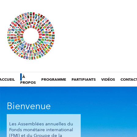
À
ACCUEIL
PROGRAMME
PARTIPIANTS
VIDÉOS
CONTAC
PROPOS
Bienvenue
Les Assemblées annuelles du
Fonds monétaire international
(FMI) et du Groupe de la