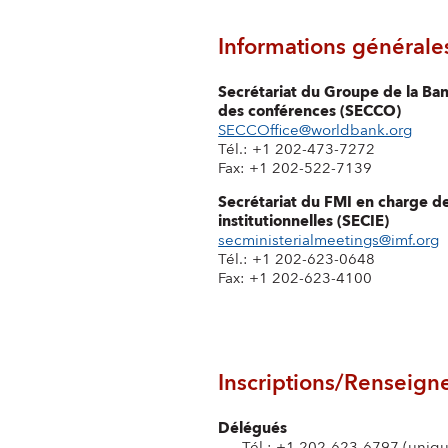
Informations générale
Secrétariat du Groupe de la Ba
des conférences (SECCO)
SECCOffice@worldbank.org
Tél.: +1 202-473-7272
Fax: +1 202-522-7139
Secrétariat du FMI en charge d
institutionnelles (SECIE)
secministerialmeetings@imf.org
Tél.: +1 202-623-0648
Fax: +1 202-623-4100
Inscriptions/Renseig
Délégués
Tél.: +1 202-623-6797 (uniqu