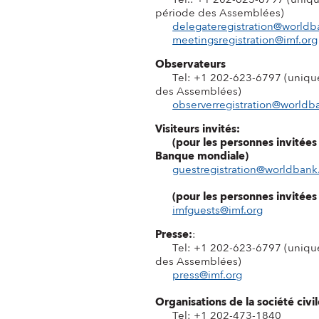
période des Assemblées)
delegateregistration@worldb
meetingsregistration@imf.org
Observateurs
Tel: +1 202-623-6797 (unique
des Assemblées)
observerregistration@worldb
Visiteurs invités:
(pour les personnes invitées
Banque mondiale)
guestregistration@worldbank
(pour les personnes invitées
imfguests@imf.org
Presse:
:
Tel: +1 202-623-6797 (unique
des Assemblées)
press@imf.org
Organisations de la société civi
Tel: +1 202-473-1840