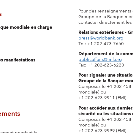
Pour des renseignements 
s
Groupe de la Banque mond
contacter directement les 
nque mondiale en charge
Relations extérieures - 
press@worldbank.org
Tel: +1 202-473-7660
Département de la commu
publicaffairs@imf.org
es manifestations
Fax: +1 202-623-6220
Pour signaler une situati
Groupe de la Banque mon
Composez le +1 202-458-
mondiale) ou
+1 202-623-9911 (FMI)
Pour accéder aux derniers
nements
sécurité ou les situations
Composez le +1 202-458-
mondiale) ou
+1 202-623-9999 (FMI)
ement pendant la