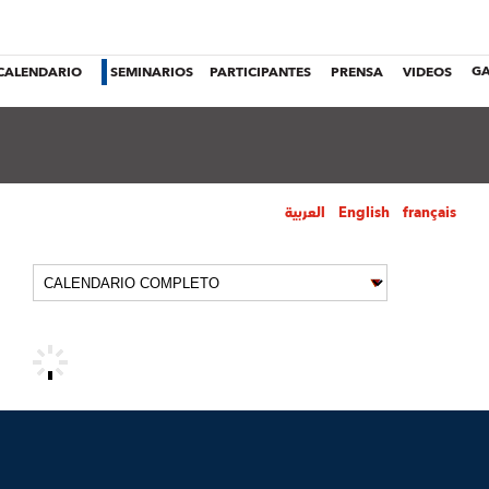
CALENDARIO
SEMINARIOS
PARTICIPANTES
PRENSA
VIDEOS
GA
العربية
English
français