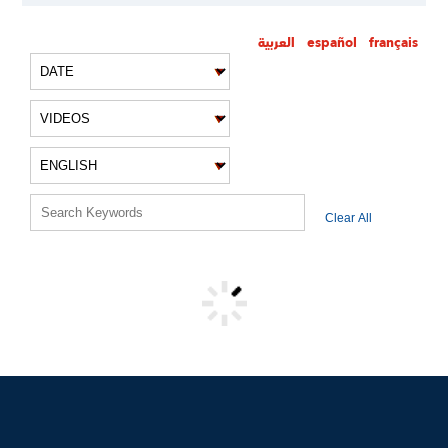
العربية
español
français
VIDEO FILTERS
Clear All
VIDEO RESULTS