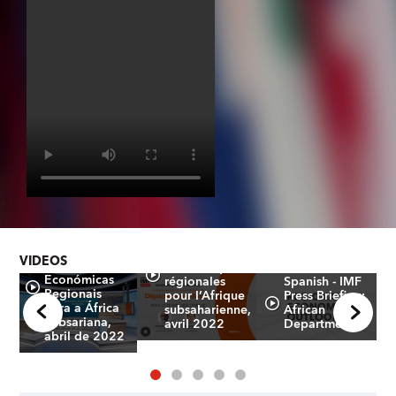
Point de
Conferência
presse :
de imprensa:
Perspectives
VIDEOS
Perspetivas
al
économiques
Económicas
régionales
Spanish - IMF
Regionais
pour l’Afrique
Press Briefing:
para a África
subsaharienne,
African
Subsariana,
avril 2022
Department
abril de 2022