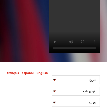
français
español
English
AMSM.VIDEOPAGE.VIDEOFILTERSARIALABEL