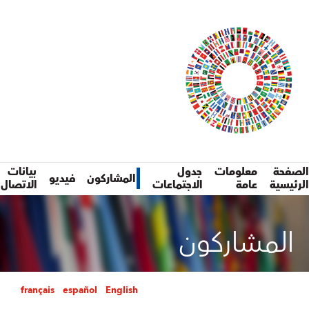
لصفحة
معلومات
جدول
بيانات
المشاركون
فيديو
لرئيسية
عامة
الاجتماعات
الاتصال
المشاركون
français
español
English