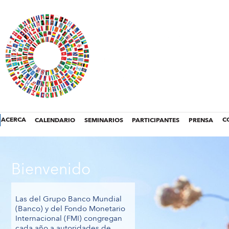
ACERCA
CALENDARIO
SEMINARIOS
PARTICIPANTES
PRENSA
C
Bienvenido
Las del Grupo Banco Mundial
(Banco) y del Fondo Monetario
Internacional (FMI) congregan
cada año a autoridades de